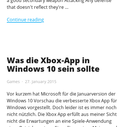
a good secondary weapon Attacking Any defense
that doesn't reflect they're …
"Definitive
Continue reading
Bot
Land
Beta
tier
list"
Was die Xbox-App in
Windows 10 sein sollte
Games
27. January 2015
Vor kurzem hat Microsoft für die Januarversion der
Windows 10 Vorschau die verbesserte Xbox App für
Windows vorgestellt. Doch leider ist es immer noch
nicht nützlich. Die Xbox App erfüllt aus meiner Sicht
nicht die Erwartungen an eine Spiele-Anwendung