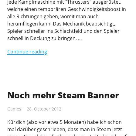
jede Kampfmaschine mit "Thrusters" ausgerüstet,
welche einen temporären Geschwindigkeitsboost in
alle Richtungen geben, womit man auch
herumfliegen kann. Das Mechanik beabsichtigt,
Spieler schneller ins Schlachtfeld und den Spieler
schnell in Deckung zu bringen. …
"Hawken,
Continue reading
Kämpfe
mit
schweren
Maschinen"
Noch mehr Steam Banner
Games
28. October 2012
Kürzlich (also vor etwa 5 Monaten) habe ich schon
mal darüber geschrieben, dass man in Steam jetzt