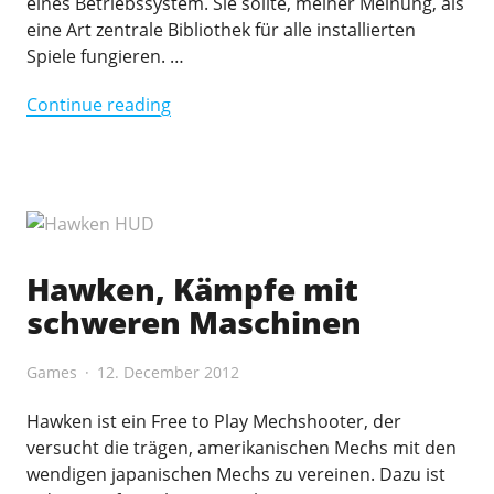
eines Betriebssystem. Sie sollte, meiner Meinung, als
eine Art zentrale Bibliothek für alle installierten
Spiele fungieren. …
"Was
Continue reading
die
Xbox-
App
in
Windows
10
Hawken, Kämpfe mit
sein
schweren Maschinen
sollte"
Games
12. December 2012
Hawken ist ein Free to Play Mechshooter, der
versucht die trägen, amerikanischen Mechs mit den
wendigen japanischen Mechs zu vereinen. Dazu ist