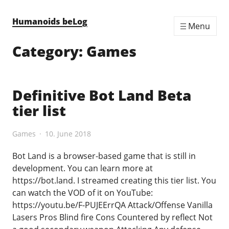
Skip to content
Humanoids beLog
Menu
Category:
Games
Definitive Bot Land Beta
tier list
Games
10. June 2018
Bot Land is a browser-based game that is still in
development. You can learn more at
https://bot.land. I streamed creating this tier list. You
can watch the VOD of it on YouTube:
https://youtu.be/F-PUJEErrQA Attack/Offense Vanilla
Lasers Pros Blind fire Cons Countered by reflect Not