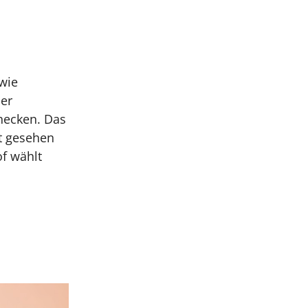
 wie
der
hecken. Das
ht gesehen
f wählt