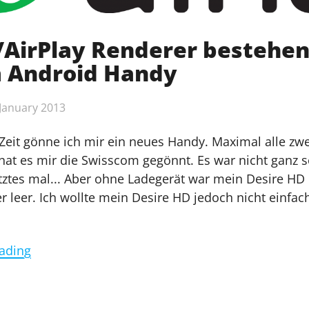
AirPlay Renderer bestehen
 Android Handy
 January 2013
 Zeit gönne ich mir ein neues Handy. Maximal alle zwe
hat es mir die Swisscom gegönnt. Es war nicht ganz so
etztes mal... Aber ohne Ladegerät war mein Desire H
er leer. Ich wollte mein Desire HD jedoch nicht einfac
"DLNA/AirPlay
ading
Renderer
bestehend
aus