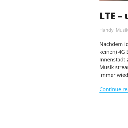
LTE –
Handy
,
Musi
Nachdem ich
keinen) 4G 
Innenstadt 
Musik strea
immer wiede
Continue re