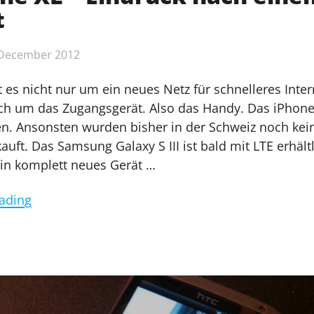
t
 December 2012
t es nicht nur um ein neues Netz für schnelleres Inter
h um das Zugangsgerät. Also das Handy. Das iPhone
en. Ansonsten wurden bisher in der Schweiz noch kei
auft. Das Samsung Galaxy S III ist bald mit LTE erhältl
in komplett neues Gerät …
"HTC
ading
One
XL
–
Eindruck
nach
einem