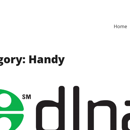
Home
gory:
Handy