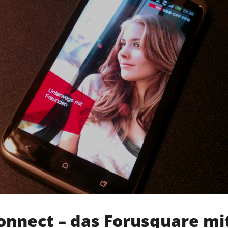
Monat"
onnect – das Forusquare mi