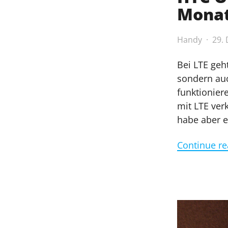
Mona
Handy
29.
Bei LTE geh
sondern auc
funktionier
mit LTE verk
habe aber e
Continue re