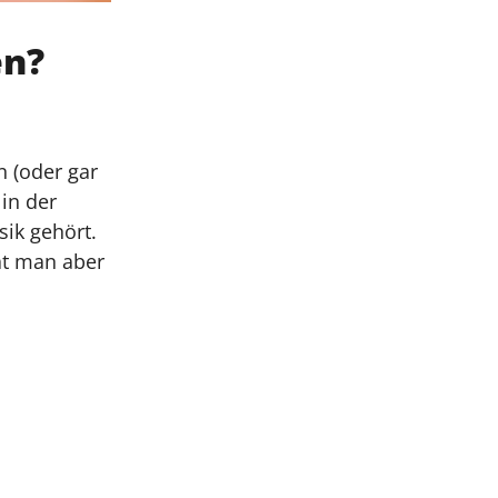
en?
 (oder gar
in der
sik gehört.
at man aber