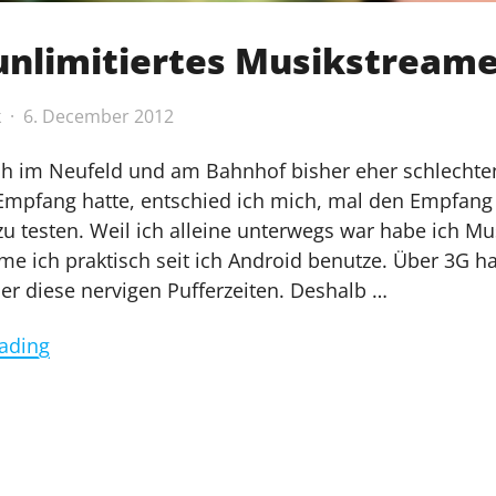
 unlimitiertes Musikstream
k
6. December 2012
 im Neufeld und am Bahnhof bisher eher schlechten
Empfang hatte, entschied ich mich, mal den Empfang 
zu testen. Weil ich alleine unterwegs war habe ich Mu
me ich praktisch seit ich Android benutze. Über 3G h
r diese nervigen Pufferzeiten. Deshalb …
"LTE
ading
–
unlimitiertes
Musikstreamen?"