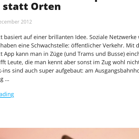
 statt Orten
December 2012
 basiert auf einer brillanten Idee. Soziale Netzwerke
haben eine Schwachstelle: öffentlicher Verkehr. Mit 
t App kann man in Züge (und Trams und Busse) einc
rifft Leute, die man kennt aber sonst im Zug wohl nic
k-ins sind auch super aufgebaut: am Ausgangsbahnho
g …
"SBB.Connect
ading
–
das
Forusquare
mit
Zügen