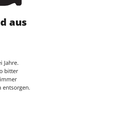
d aus
i Jahre.
 bitter
D immer
h entsorgen.