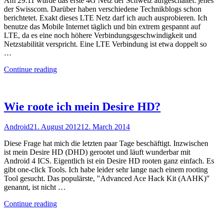
Am 29.11 wurde das erste 4G Netz der Schweiz aufgeschaltet: jenes
der Swisscom. Darüber haben verschiedene Technikblogs schon
berichtetet. Exakt dieses LTE Netz darf ich auch ausprobieren. Ich
benutze das Mobile Internet täglich und bin extrem gespannt auf
LTE, da es eine noch höhere Verbindungsgeschwindigkeit und
Netzstabilität verspricht. Eine LTE Verbindung ist etwa doppelt so
…
"Erstes
Continue reading
LTE
Netz
der
Schweiz"
Wie roote ich mein Desire HD?
Android
21. August 2012
12. March 2014
Diese Frage hat mich die letzten paar Tage beschäftigt. Inzwischen
ist mein Desire HD (DHD) gerootet und läuft wunderbar mit
Android 4 ICS. Eigentlich ist ein Desire HD rooten ganz einfach. Es
gibt one-click Tools. Ich habe leider sehr lange nach einem rooting
Tool gesucht. Das populärste, "Advanced Ace Hack Kit (AAHK)"
genannt, ist nicht …
"Wie
Continue reading
roote