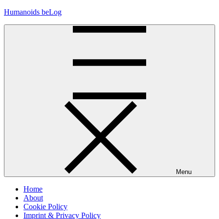
Skip
Humanoids beLog
to
content
Menu
Home
About
Cookie Policy
Imprint & Privacy Policy