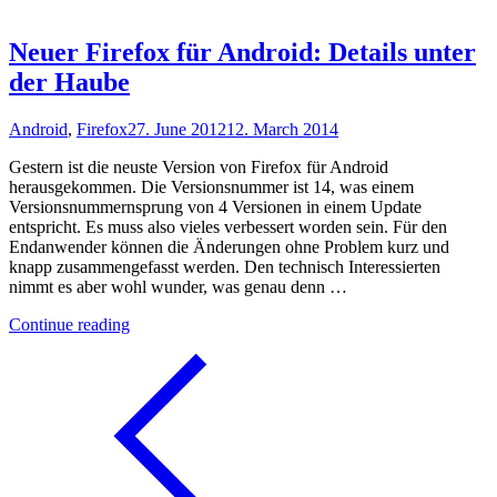
ich
mein
Desire
Neuer Firefox für Android: Details unter
HD?"
der Haube
Android
,
Firefox
27. June 2012
12. March 2014
Gestern ist die neuste Version von Firefox für Android
herausgekommen. Die Versionsnummer ist 14, was einem
Versionsnummernsprung von 4 Versionen in einem Update
entspricht. Es muss also vieles verbessert worden sein. Für den
Endanwender können die Änderungen ohne Problem kurz und
knapp zusammengefasst werden. Den technisch Interessierten
nimmt es aber wohl wunder, was genau denn …
"Neuer
Continue reading
Firefox
für
Android:
Details
unter
der
Haube"