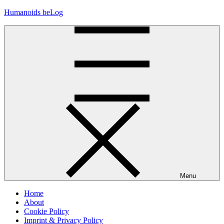
Skip
Humanoids beLog
to
content
Menu
Home
About
Cookie Policy
Imprint & Privacy Policy