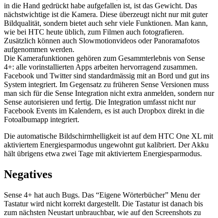
in die Hand gedrückt habe aufgefallen ist, ist das Gewicht. Das
nächstwichtige ist die Kamera. Diese überzeugt nicht nur mit guter
Bildqualität, sondern bietet auch sehr viele Funktionen. Man kann,
wie bei HTC heute üblich, zum Filmen auch fotografieren.
Zusätzlich können auch Slowmotionvideos oder Panoramafotos
aufgenommen werden.
Die Kamerafunktionen gehören zum Gesammterlebnis von Sense
4+: alle vorinstallierten Apps arbeiten hervorragend zusammen.
Facebook und Twitter sind standardmässig mit an Bord und gut ins
System integriert. Im Gegensatz zu früheren Sense Versionen muss
man sich für die Sense Integration nicht extra anmelden, sondern nur
Sense autorisieren und fertig. Die Integration umfasst nicht nur
Facebook Events im Kalendern, es ist auch Dropbox direkt in die
Fotoalbumapp integriert.
Die automatische Bildschirmhelligkeit ist auf dem HTC One XL mit
aktiviertem Energiesparmodus ungewohnt gut kalibriert. Der Akku
hält übrigens etwa zwei Tage mit aktiviertem Energiesparmodus.
Negatives
Sense 4+ hat auch Bugs. Das “Eigene Wörterbücher” Menu der
Tastatur wird nicht korrekt dargestellt. Die Tastatur ist danach bis
zum nächsten Neustart unbrauchbar, wie auf den Screenshots zu