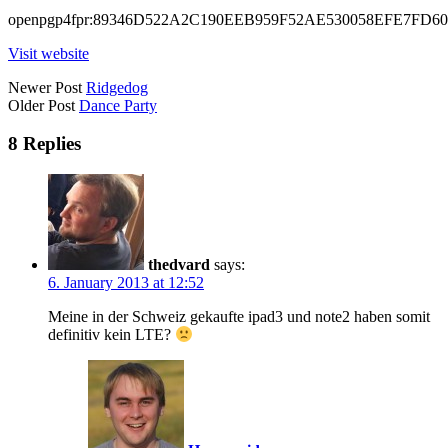
openpgp4fpr:89346D522A2C190EEB959F52AE530058EFE7FD60
Visit website
Posts
Newer Post
Ridgedog
Older Post
Dance Party
navigation
8 Replies
thedvard
says:
6. January 2013 at 12:52
Meine in der Schweiz gekaufte ipad3 und note2 haben somit
definitiv kein LTE?