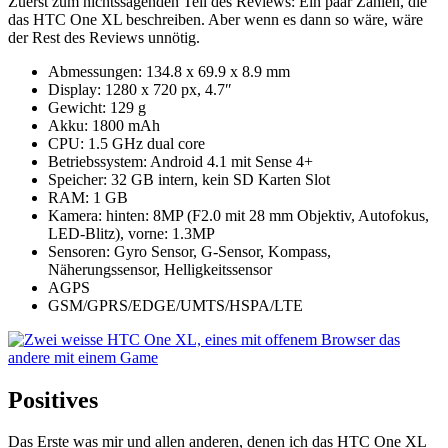
Zuerst zum nichtssagenden Teil des Reviews: Ein paar Zahlen, die
das HTC One XL beschreiben. Aber wenn es dann so wäre, wäre
der Rest des Reviews unnötig.
Abmessungen: 134.8 x 69.9 x 8.9 mm
Display: 1280 x 720 px, 4.7″
Gewicht: 129 g
Akku: 1800 mAh
CPU: 1.5 GHz dual core
Betriebssystem: Android 4.1 mit Sense 4+
Speicher: 32 GB intern, kein SD Karten Slot
RAM: 1 GB
Kamera: hinten: 8MP (F2.0 mit 28 mm Objektiv, Autofokus,
LED-Blitz), vorne: 1.3MP
Sensoren: Gyro Sensor, G-Sensor, Kompass,
Näherungssensor, Helligkeitssensor
AGPS
GSM/GPRS/EDGE/UMTS/HSPA/LTE
Positives
Das Erste was mir und allen anderen, denen ich das HTC One XL