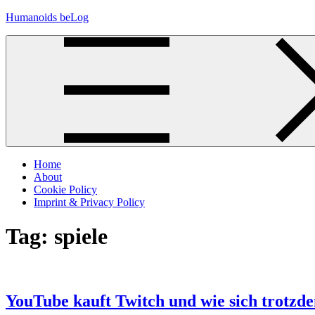
Skip
Humanoids beLog
to
content
Home
About
Cookie Policy
Imprint & Privacy Policy
Tag:
spiele
YouTube kauft Twitch und wie sich trotzd