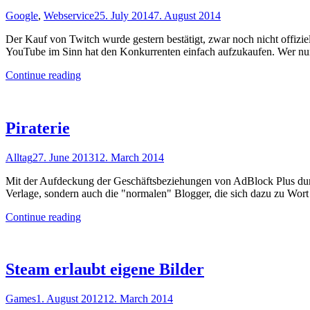
Google
,
Webservice
25. July 2014
7. August 2014
Der Kauf von Twitch wurde gestern bestätigt, zwar noch nicht offiziel
YouTube im Sinn hat den Konkurrenten einfach aufzukaufen. Wer nun
"YouTube
Continue reading
kauft
Twitch
und
wie
Piraterie
sich
trotzdem
Alltag
27. June 2013
12. March 2014
nichts
ändern
Mit der Aufdeckung der Geschäftsbeziehungen von AdBlock Plus durc
wird"
Verlage, sondern auch die "normalen" Blogger, die sich dazu zu Wort 
"Piraterie"
Continue reading
Steam erlaubt eigene Bilder
Games
1. August 2012
12. March 2014