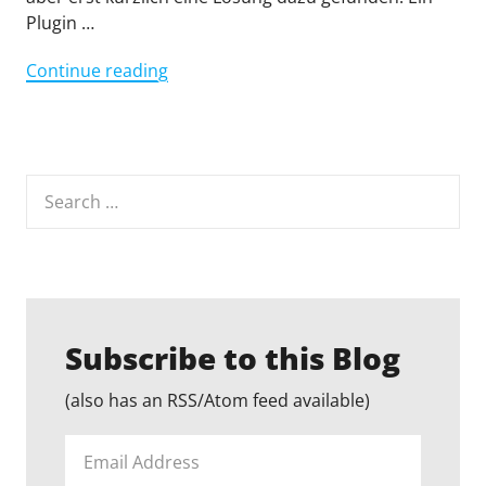
Plugin …
"Dies
Continue reading
ist
ab
sofort
ein
Search
zweisprachiger
for:
Blog"
Subscribe to this Blog
(also has an RSS/Atom feed available)
Email
Address