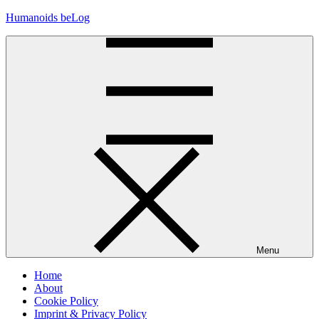
Skip
Humanoids beLog
to
content
Menu
Home
About
Cookie Policy
Imprint & Privacy Policy