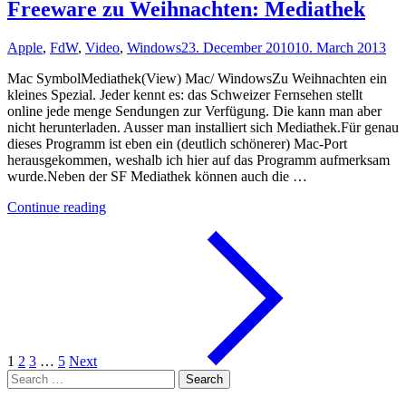
PDF"
Freeware zu Weihnachten: Mediathek
Apple
,
FdW
,
Video
,
Windows
23. December 2010
10. March 2013
Mac SymbolMediathek(View) Mac/ WindowsZu Weihnachten ein
kleines Spezial. Jeder kennt es: das Schweizer Fernsehen stellt
online jede menge Sendungen zur Verfügung. Die kann man aber
nicht herunterladen. Ausser man installiert sich Mediathek.Für genau
dieses Programm ist eben ein (deutlich schönerer) Mac-Port
herausgekommen, weshalb ich hier auf das Programm aufmerksam
wurde.Neben der SF Mediathek können auch die …
"Freeware
Continue reading
zu
Weihnachten:
Mediathek"
1
2
3
…
5
Next
Search
for: