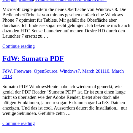
Bibliothek
einbinden"
Microsoft zeigte gestern die neue Oberfläche von Windows 8. Die
Bedienoberfläche ist von mir aus gesehen einfach eine Windows
Phone 7 optimiert für Tablets. Mir gefällt die Oberfläche aber
durchaus. Ich finde sie sogar recht gelungen. Ich bekenne mich auch
dazu den HTC Sense Launcher auf meinen Desire HD durch den
Launcher 7 ersetzt zu …
"Windows
Continue reading
8"
FdW: Sumatra PDF
FdW
,
Freeware
,
OpenSource
,
Windows
7. March 2011
10. March
2013
Sumatra PDF WindowsHeute habe ich wiedermal gemerkt, wie
genial der PDF Reader "Sumatra PDF" ist. Er ist zum einen lange
nicht so überladen wie der Adobe Reader, bietet aber doch alle
nötigen Funktionen, ja mehr sogar. Er kann sogar LaTeX Dateien
anzeigen. Und das ist cool. Ausserdem dauert die Installation... nur
wenige Sekunden. Gefühlte zehn …
"FdW:
Continue reading
Sumatra