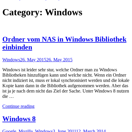
Category:
Windows
Ordner vom NAS in Windows Bibliothek
einbinden
Windows
26. May 2015
26. May 2015
Windows ist leider sehr stur, welche Ordner man zu Windows
Bibliotheken hinzufügen kann und welche nicht. Wenn ein Ordner
nicht indiziert ist, muss er lokal synchronisiert werden und die lokale
Kopie kann dann in die Bibliothek aufgenommen werden. Aber das
ist ja je nach dem nicht das Ziel der Sache. Unter Windows 8 nutzen
die …
"Ordner
Continue reading
vom
NAS
Windows 8
in
Windows
Google
,
Mozilla
,
Windows
3. June 2011
12. March 2014