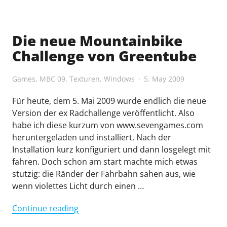
Die neue Mountainbike
Challenge von Greentube
Games
,
MBC 09
,
Texturen
,
Windows
5. May 2009
Für heute, dem 5. Mai 2009 wurde endlich die neue
Version der ex Radchallenge veröffentlicht. Also
habe ich diese kurzum von www.sevengames.com
heruntergeladen und installiert. Nach der
Installation kurz konfiguriert und dann losgelegt mit
fahren. Doch schon am start machte mich etwas
stutzig: die Ränder der Fahrbahn sahen aus, wie
wenn violettes Licht durch einen …
"Die
Continue reading
neue