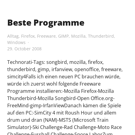
Mountainbike
Challenge
von
Beste Programme
Greentube"
Alltag
,
Firefox
,
Freeware
,
GIMP
,
Mozilla
,
Thunderbird
,
Windows
29. October 2008
Technorati-Tags: songbird, mozilla, firefox,
thunderbird, gimp, irfanview, openoffice, freeware,
simcity4Falls ich einen neuen PC brauchen würde,
würde ich zuerst wohl folgende Freeware
Programme installieren:-Mozilla Firefox-Mozilla
Thunderbird-Mozilla Songbird-Open Office.org-
FreeMind-gimp-IrfanViewDanach kämen die Spiele
auf den PC:-SimCity 4 mit Roush Hour und allem
drum und dran (NAM)-MSTS (Microsoft Train
Simulator)-Ski Challenge-Rad Challenge-Moto Race
Challenge-Fussball Challenge-Spore LaborZum