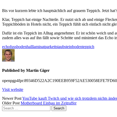
Bis vor kurzem lebte ich hauptsächlich auf grauem Teppich. Jetzt hat
Klar, Teppich hat einige Nachteile. Er nutzt sich ab und einige Fleck
Teppichböden in Hotels nicht, ein Teppich fühlt sich einfach nicht gle
Dafür ist ein Teppich im Alltag angenehmer. Er ist schön weich und
zudem alles was auf ihn fällt sowie Schritte und minimiert das Echo 
echo
fussboden
hall
laminat
parkett
staub
steinboden
teppich
Published by
Martin Giger
openpgp4fpr:89346D522A2C190EEB959F52AE530058EFE7FD60
Visit website
Posts
Newer Post
YouTube kauft Twitch und wie sich trotzdem nichts ände
Older Post
Motherboard Einbau im Zeitraffer
navigation
Search
for: