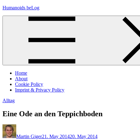
Skip
Humanoids beLog
to
content
Home
About
Cookie Policy
Imprint & Privacy Policy
Alltag
Eine Ode an den Teppichboden
Martin Giger
21. May 2014
20. May 2014