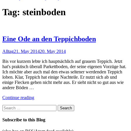
Tag:
steinboden
Eine Ode an den Teppichboden
Alltag
21. May 2014
20. May 2014
Bis vor kurzem lebte ich hauptsächlich auf grauem Teppich. Jetzt
hat's praktisch überall Parkettboden, der seine eigenen Vorzüge hat.
Ich möchte aber auch mal den etwas seltener werdenden Teppich
loben. Klar, Teppich hat einige Nachteile. Er nutzt sich ab und
einige Flecken gehen nicht mehr aus. Er sieht nicht so gut aus wie
andere Böden …
"Eine
Continue reading
Ode
Search
an
for:
den
Teppichboden"
Subscribe to this Blog