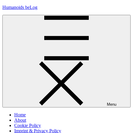
Skip
Humanoids beLog
to
content
Menu
Home
About
Cookie Policy
Imprint & Privacy Policy