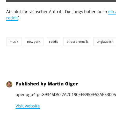
Absolut fantastischer Auftritt. Die Jungs haben auch
ein
reddit
)
musik
new york
reddit
strassenmusik
unglaublich
Published by
Martin Giger
openpgp4fpr:89346D522A2C190EEB959F52AE5300
Visit website