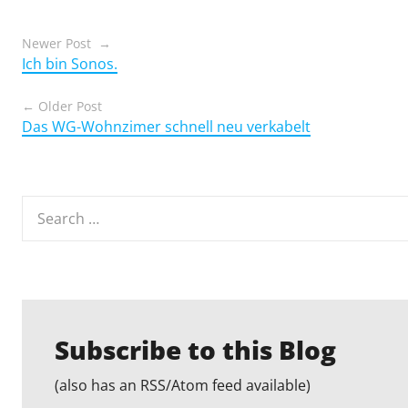
Posts
Newer Post
Ich bin Sonos.
navigation
Older Post
Das WG-Wohnzimer schnell neu verkabelt
Search
for:
Subscribe to this Blog
(also has an RSS/Atom feed available)