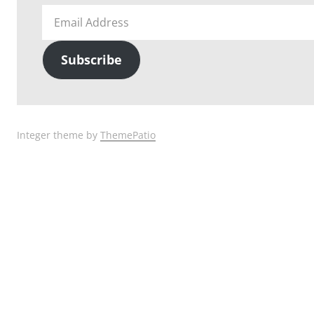
Email
Address
Subscribe
Integer theme by
ThemePatio