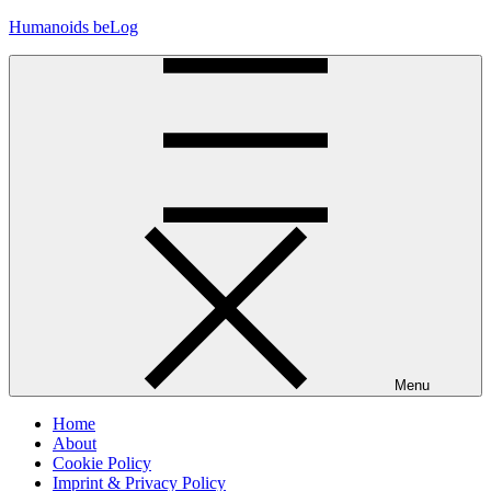
Skip
Humanoids beLog
to
content
Menu
Home
About
Cookie Policy
Imprint & Privacy Policy