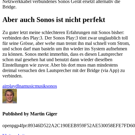
Netzwerkkabel verbundenes Sonos Gerät ersetzt alternativ die
Bridge.
Aber auch Sonos ist nicht perfekt
Zu guter letzt meine schlechteren Erfahrungen mit Sonos bisher:
verbinden des Play:3. Der Sonos Play:3 tönt zwar unglaublich toll
für seine Grösse, aber wehe man trennt ihn mal schnell vom Strom,
und schon darf man basteln um ihn wieder ins System aufnehmen
zu können. Sonos merkt immerhin, dass es diesen Lautsprecher
schon mal gesehen hat und benutzt dann wieder dieselben
Einstellungen wie zuvor. Aber bis dort muss man mindestens
dreimal versuchen den Lautsprecher mit der Bridge (via App) zu
verbinden.
airplay
dlna
music
musik
sonos
Published by
Martin Giger
openpgp4fpr:89346D522A2C190EEB959F52AE530058EFE7FD60