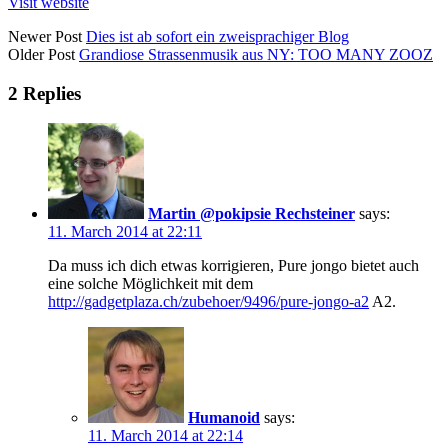
Visit website
Posts
Newer Post
Dies ist ab sofort ein zweisprachiger Blog
Older Post
Grandiose Strassenmusik aus NY: TOO MANY ZOOZ
navigation
2 Replies
Martin @pokipsie Rechsteiner
says:
11. March 2014 at 22:11
Da muss ich dich etwas korrigieren, Pure jongo bietet auch
eine solche Möglichkeit mit dem
http://gadgetplaza.ch/zubehoer/9496/pure-jongo-a2
A2.
Humanoid
says:
11. March 2014 at 22:14