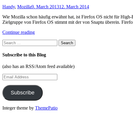
Handy
,
Mozilla
9. March 2013
12. March 2014
Wie Mozilla schon häufig erwähnt hat, ist Firefox OS nicht für High-
Zielgruppe von Firefox OS stimmt mit der von Snaptu überein. Firef
"Firefox
Continue reading
OS
Search
–
for:
das
neue
Subscribe to this Blog
Symbian?"
(also has an RSS/Atom feed available)
Email
Address
Subscribe
Integer theme by
ThemePatio