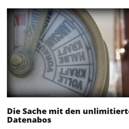
Option
bei
MTV
Mobile
Abos
nicht
automatisch
aktivieren"
Die Sache mit den unlimitier
Datenabos