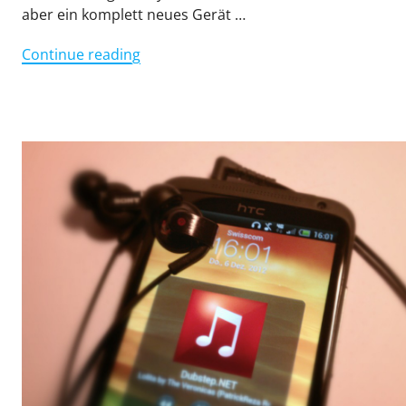
aber ein komplett neues Gerät …
"HTC
Continue reading
One
XL
–
Eindruck
nach
einem
Monat"