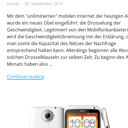
Handy
30. September 2014
Mit dem "unlimitierten" mobilen Internet der heutigen 
wurde ein neues Übel eingeführt: die Drosselung der
Geschwindigkeit. Legitimiert von den Mobilfunkanbieter
wird die Geschwindigkeitsbremsung mit der Erklärung, 
man somit die Kapazität des Netzes der Nachfrage
entsprechend halten kann. Allerdings beginnen alle Abo
solchen Drosselklauseln zur selben Zeit. Zu beginn des 
Monats haben also …
"Die
Continue reading
Sache
mit
den
unlimitierten
Datenabos"