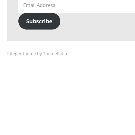
Email
Address
Subscribe
Integer theme by
ThemePatio