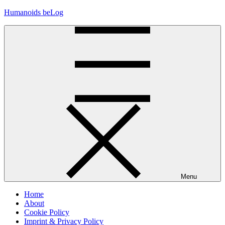
Skip
Humanoids beLog
to
content
Menu
Home
About
Cookie Policy
Imprint & Privacy Policy