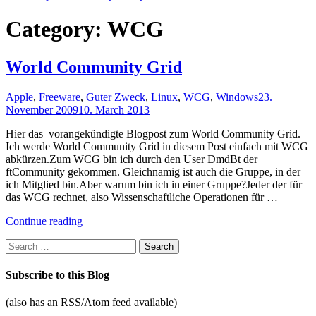
Category:
WCG
World Community Grid
Apple
,
Freeware
,
Guter Zweck
,
Linux
,
WCG
,
Windows
23.
November 2009
10. March 2013
Hier das vorangekündigte Blogpost zum World Community Grid.
Ich werde World Community Grid in diesem Post einfach mit WCG
abkürzen.Zum WCG bin ich durch den User DmdBt der
ftCommunity gekommen. Gleichnamig ist auch die Gruppe, in der
ich Mitglied bin.Aber warum bin ich in einer Gruppe?Jeder der für
das WCG rechnet, also Wissenschaftliche Operationen für …
"World
Continue reading
Community
Search
Grid"
for:
Subscribe to this Blog
(also has an RSS/Atom feed available)