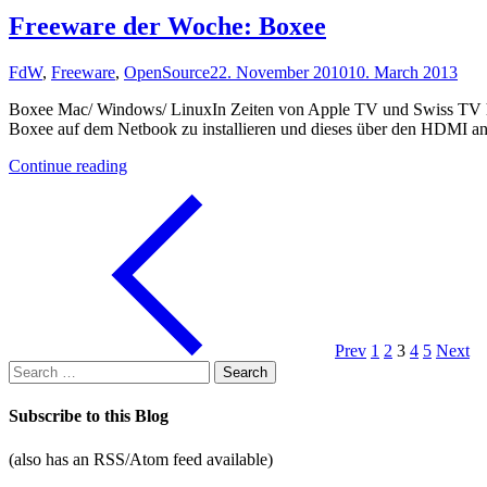
Woche:
Freeware der Woche: Boxee
CDBurnerXP"
FdW
,
Freeware
,
OpenSource
22. November 2010
10. March 2013
Boxee Mac/ Windows/ LinuxIn Zeiten von Apple TV und Swiss TV hat 
Boxee auf dem Netbook zu installieren und dieses über den HDMI anz
"Freeware
Continue reading
der
Woche:
Boxee"
Prev
1
2
3
4
5
Next
Search
for:
Subscribe to this Blog
(also has an RSS/Atom feed available)