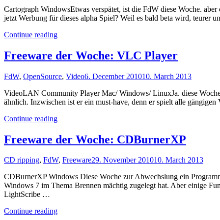
Cartograph WindowsEtwas verspätet, ist die FdW diese Woche. aber das
jetzt Werbung für dieses alpha Spiel? Weil es bald beta wird, teurer 
"Freeware
Continue reading
der
Woche:
Freeware der Woche: VLC Player
Cartograph"
FdW
,
OpenSource
,
Video
6. December 2010
10. March 2013
VideoLAN Community Player Mac/ Windows/ LinuxJa. diese Woche bin 
ähnlich. Inzwischen ist er ein must-have, denn er spielt alle gängig
"Freeware
Continue reading
der
Woche:
Freeware der Woche: CDBurnerXP
VLC
Player"
CD ripping
,
FdW
,
Freeware
29. November 2010
10. March 2013
CDBurnerXP Windows Diese Woche zur Abwechslung ein Programm, da
Windows 7 im Thema Brennen mächtig zugelegt hat. Aber einige Funk
LightScribe …
"Freeware
Continue reading
der