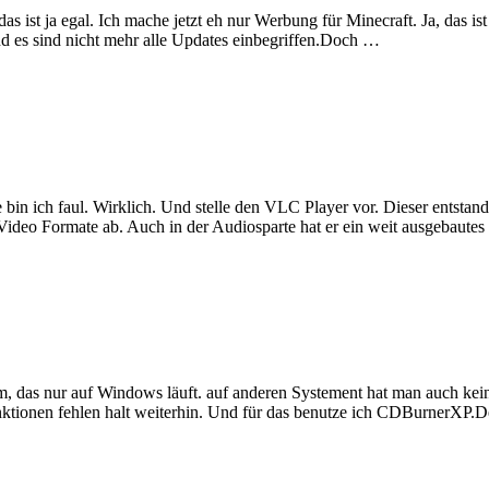
 ist ja egal. Ich mache jetzt eh nur Werbung für Minecraft. Ja, das i
und es sind nicht mehr alle Updates einbegriffen.Doch …
ich faul. Wirklich. Und stelle den VLC Player vor. Dieser entstand 
en Video Formate ab. Auch in der Audiosparte hat er ein weit ausgebau
s nur auf Windows läuft. auf anderen Systement hat man auch kein
tionen fehlen halt weiterhin. Und für das benutze ich CDBurnerXP.De