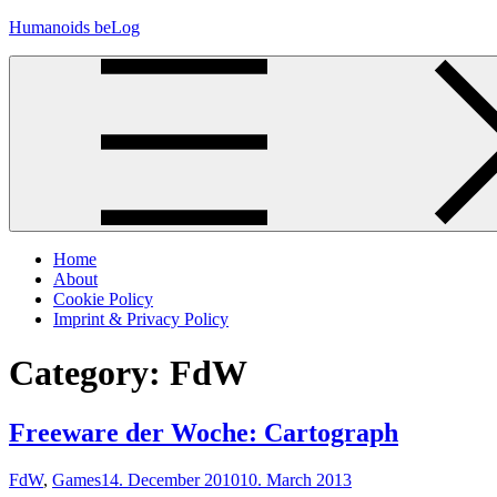
Skip
Humanoids beLog
to
content
Home
About
Cookie Policy
Imprint & Privacy Policy
Category:
FdW
Freeware der Woche: Cartograph
FdW
,
Games
14. December 2010
10. March 2013