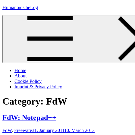
Skip
Humanoids beLog
to
content
Home
About
Cookie Policy
Imprint & Privacy Policy
Category:
FdW
FdW: Notepad++
FdW
,
Freeware
31. January 2011
10. March 2013