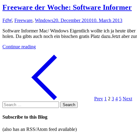
Weihnachten:
Freeware der Woche: Software Informer
Mediathek"
FdW
,
Freeware
,
Windows
20. December 2010
10. March 2013
Software Informer Mac/ Windows Eigentlich wollte ich ja heute über D
holen. Da gibts auch noch ein bisschen gratis Platz dazu.Jetzt aber
"Freeware
Continue reading
der
Woche:
Software
Informer"
Prev
1
2
3
4
5
Next
Search
for:
Subscribe to this Blog
(also has an RSS/Atom feed available)