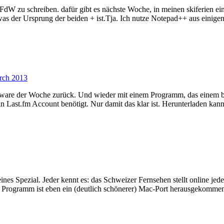
FdW zu schreiben. dafür gibt es nächste Woche, in meinen skiferien ei
was der Ursprung der beiden + ist.Tja. Ich nutze Notepad++ aus einig
rch 2013
eware der Woche zurück. Und wieder mit einem Programm, das einem b
in Last.fm Account benötigt. Nur damit das klar ist. Herunterladen ka
 Spezial. Jeder kennt es: das Schweizer Fernsehen stellt online jed
ses Programm ist eben ein (deutlich schönerer) Mac-Port herausgekom