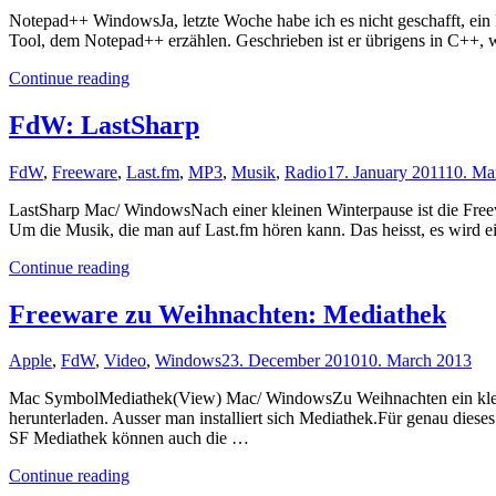
Notepad++ WindowsJa, letzte Woche habe ich es nicht geschafft, ein 
Tool, dem Notepad++ erzählen. Geschrieben ist er übrigens in C++, 
"FdW:
Continue reading
Notepad++"
FdW: LastSharp
FdW
,
Freeware
,
Last.fm
,
MP3
,
Musik
,
Radio
17. January 2011
10. Ma
LastSharp Mac/ WindowsNach einer kleinen Winterpause ist die Fre
Um die Musik, die man auf Last.fm hören kann. Das heisst, es wird e
"FdW:
Continue reading
LastSharp"
Freeware zu Weihnachten: Mediathek
Apple
,
FdW
,
Video
,
Windows
23. December 2010
10. March 2013
Mac SymbolMediathek(View) Mac/ WindowsZu Weihnachten ein kleines
herunterladen. Ausser man installiert sich Mediathek.Für genau die
SF Mediathek können auch die …
"Freeware
Continue reading
zu