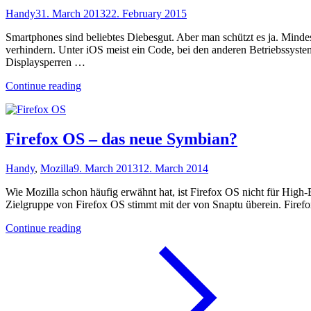
Handy
31. March 2013
22. February 2015
Smartphones sind beliebtes Diebesgut. Aber man schützt es ja. Minde
verhindern. Unter iOS meist ein Code, bei den anderen Betriebssystem
Displaysperren …
"Sperrcodes
Continue reading
sind
ein
Sicherheitsrisiko"
Firefox OS – das neue Symbian?
Handy
,
Mozilla
9. March 2013
12. March 2014
Wie Mozilla schon häufig erwähnt hat, ist Firefox OS nicht für High-
Zielgruppe von Firefox OS stimmt mit der von Snaptu überein. Firef
"Firefox
Continue reading
OS
–
das
neue
Symbian?"