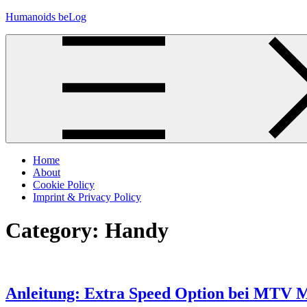
Skip
Humanoids beLog
to
content
Home
About
Cookie Policy
Imprint & Privacy Policy
Category:
Handy
Anleitung: Extra Speed Option bei MTV Mo