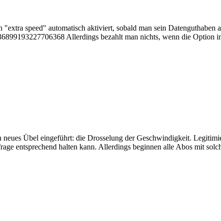
extra speed" automatisch aktiviert, sobald man sein Datenguthaben au
s/536899193227706368 Allerdings bezahlt man nichts, wenn die Option in
in neues Übel eingeführt: die Drosselung der Geschwindigkeit. Legiti
frage entsprechend halten kann. Allerdings beginnen alle Abos mit sol