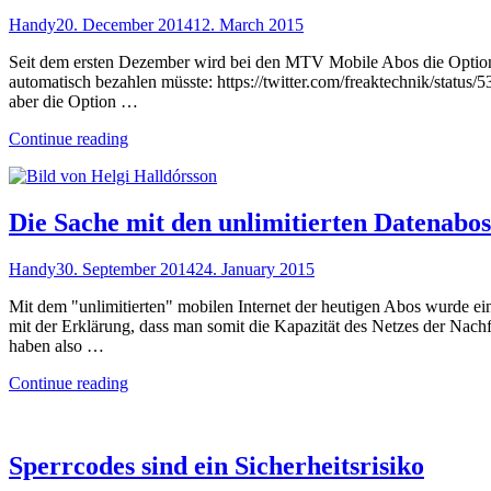
Handy
20. December 2014
12. March 2015
Seit dem ersten Dezember wird bei den MTV Mobile Abos die Option "
automatisch bezahlen müsste: https://twitter.com/freaktechnik/statu
aber die Option …
"Anleitung:
Continue reading
Extra
Speed
Option
bei
Die Sache mit den unlimitierten Datenabos
MTV
Mobile
Handy
30. September 2014
24. January 2015
Abos
nicht
Mit dem "unlimitierten" mobilen Internet der heutigen Abos wurde e
automatisch
mit der Erklärung, dass man somit die Kapazität des Netzes der Nach
aktivieren"
haben also …
"Die
Continue reading
Sache
mit
den
unlimitierten
Sperrcodes sind ein Sicherheitsrisiko
Datenabos"