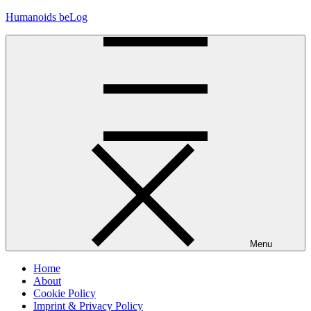
Skip
Humanoids beLog
to
content
Menu
Home
About
Cookie Policy
Imprint & Privacy Policy