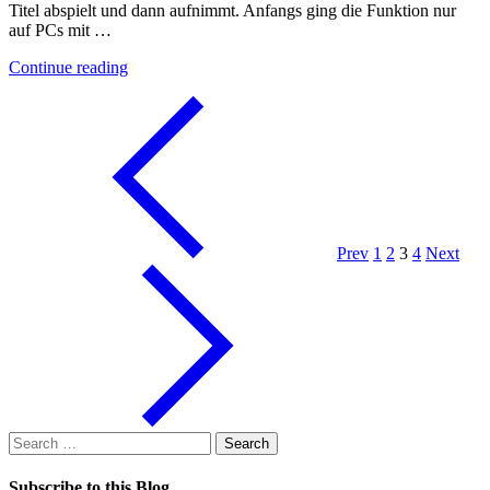
Titel abspielt und dann aufnimmt. Anfangs ging die Funktion nur
auf PCs mit …
"Songbird
Continue reading
kann
nun
CDs
rippen
und
mehr"
Prev
1
2
3
4
Next
Search
for:
Subscribe to this Blog