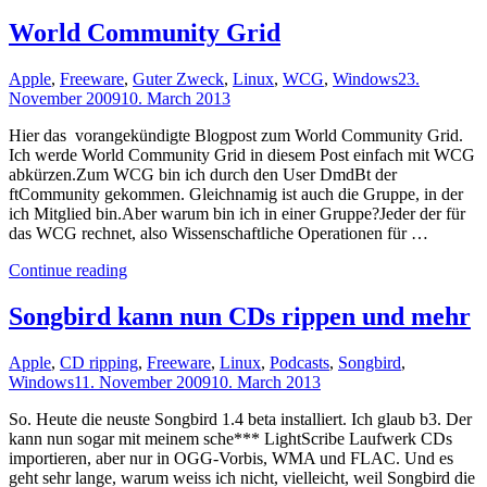
3"
World Community Grid
Apple
,
Freeware
,
Guter Zweck
,
Linux
,
WCG
,
Windows
23.
November 2009
10. March 2013
Hier das vorangekündigte Blogpost zum World Community Grid.
Ich werde World Community Grid in diesem Post einfach mit WCG
abkürzen.Zum WCG bin ich durch den User DmdBt der
ftCommunity gekommen. Gleichnamig ist auch die Gruppe, in der
ich Mitglied bin.Aber warum bin ich in einer Gruppe?Jeder der für
das WCG rechnet, also Wissenschaftliche Operationen für …
"World
Continue reading
Community
Grid"
Songbird kann nun CDs rippen und mehr
Apple
,
CD ripping
,
Freeware
,
Linux
,
Podcasts
,
Songbird
,
Windows
11. November 2009
10. March 2013
So. Heute die neuste Songbird 1.4 beta installiert. Ich glaub b3. Der
kann nun sogar mit meinem sche*** LightScribe Laufwerk CDs
importieren, aber nur in OGG-Vorbis, WMA und FLAC. Und es
geht sehr lange, warum weiss ich nicht, vielleicht, weil Songbird die