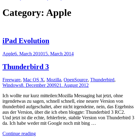
Category:
Apple
iPad Evolution
Apple
6. March 2010
15. March 2014
Thunderbird 3
Freeware
,
Mac OS X
,
Mozilla
,
OpenSource
,
Thunderbird
,
Windows
8. December 2009
21. August 2012
Ich wollte nur kurz mitteilen:Mozilla Messaging hat jetzt, ohne
irgendetwas zu sagen, schnell schnell, eine neuere Version von
thunderbird aufgeschaltet, aber nicht irgendeine, nein, das Ergebniss
aus der Version, über die ich eben bloggte: Thunderbird 3 RC2.
Und jetzt ist die echte, fehlerfreie, stabile Version von Thunderbird 3
da. Ich habe weder mit Google noch mit bing …
"Thunderbird
Continue reading