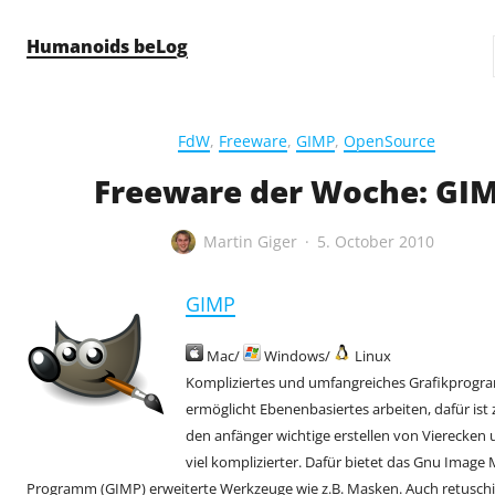
Skip to content
Humanoids beLog
FdW
,
Freeware
,
GIMP
,
OpenSource
Freeware der Woche: GI
Martin Giger
5. October 2010
GIMP
Mac/
Windows/
Linux
Kompliziertes und umfangreiches Grafikprog
ermöglicht Ebenenbasiertes arbeiten, dafür ist z
den anfänger wichtige erstellen von Vierecken 
viel komplizierter. Dafür bietet das Gnu Image
Programm (GIMP) erweiterte Werkzeuge wie z.B. Masken. Auch retuschie