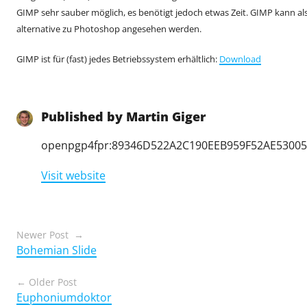
GIMP sehr sauber möglich, es benötigt jedoch etwas Zeit. GIMP kann al
alternative zu Photoshop angesehen werden.
GIMP ist für (fast) jedes Betriebssystem erhältlich:
Download
Published by
Martin Giger
openpgp4fpr:89346D522A2C190EEB959F52AE5300
Visit website
Posts
Newer Post
Bohemian Slide
navigation
Older Post
Euphoniumdoktor