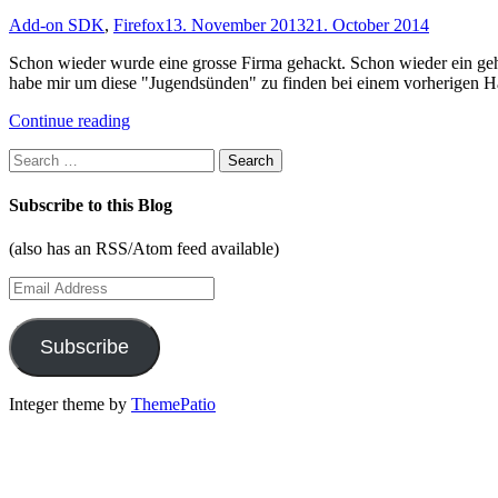
Add-on SDK
,
Firefox
13. November 2013
21. October 2014
Schon wieder wurde eine grosse Firma gehackt. Schon wieder ein geh
habe mir um diese "Jugendsünden" zu finden bei einem vorherigen Hac
"Gleiche
Continue reading
Passwörter
Search
in
for:
Firefox
finden"
Subscribe to this Blog
(also has an RSS/Atom feed available)
Email
Address
Subscribe
Integer theme by
ThemePatio