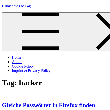
Skip
Humanoids beLog
to
content
Home
About
Cookie Policy
Imprint & Privacy Policy
Tag:
hacker
Gleiche Passwörter in Firefox finden