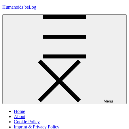
Skip
Humanoids beLog
to
content
Menu
Home
About
Cookie Policy
Imprint & Privacy Policy