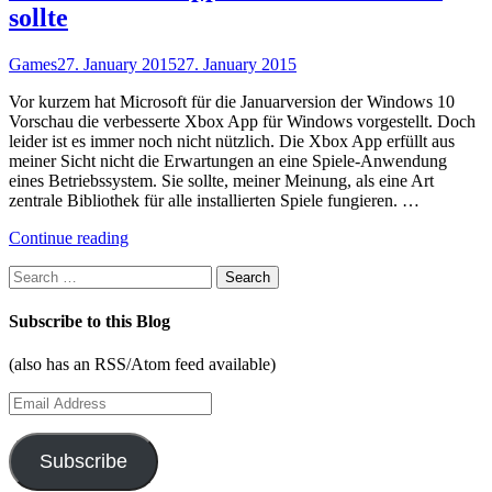
Bibliothek
sollte
einbinden"
Games
27. January 2015
27. January 2015
Vor kurzem hat Microsoft für die Januarversion der Windows 10
Vorschau die verbesserte Xbox App für Windows vorgestellt. Doch
leider ist es immer noch nicht nützlich. Die Xbox App erfüllt aus
meiner Sicht nicht die Erwartungen an eine Spiele-Anwendung
eines Betriebssystem. Sie sollte, meiner Meinung, als eine Art
zentrale Bibliothek für alle installierten Spiele fungieren. …
"Was
Continue reading
die
Search
Xbox-
for:
App
in
Subscribe to this Blog
Windows
10
(also has an RSS/Atom feed available)
sein
sollte"
Email
Address
Subscribe