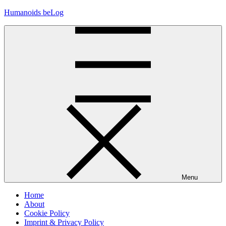
Skip
Humanoids beLog
to
content
Menu
Home
About
Cookie Policy
Imprint & Privacy Policy