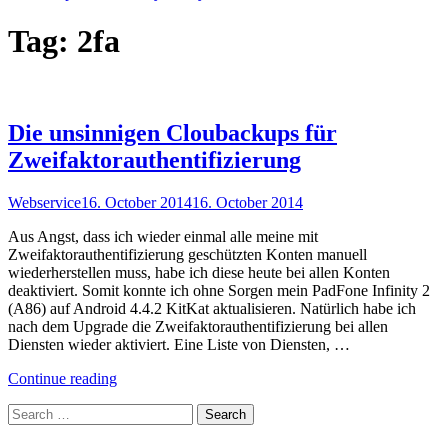
Tag:
2fa
Die unsinnigen Cloubackups für
Zweifaktorauthentifizierung
Webservice
16. October 2014
16. October 2014
Aus Angst, dass ich wieder einmal alle meine mit
Zweifaktorauthentifizierung geschützten Konten manuell
wiederherstellen muss, habe ich diese heute bei allen Konten
deaktiviert. Somit konnte ich ohne Sorgen mein PadFone Infinity 2
(A86) auf Android 4.4.2 KitKat aktualisieren. Natürlich habe ich
nach dem Upgrade die Zweifaktorauthentifizierung bei allen
Diensten wieder aktiviert. Eine Liste von Diensten, …
"Die
Continue reading
unsinnigen
Search
Cloubackups
for:
für