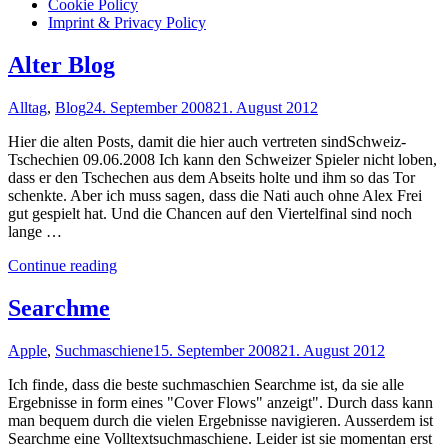
Cookie Policy
Imprint & Privacy Policy
Alter Blog
Alltag
,
Blog
24. September 2008
21. August 2012
Hier die alten Posts, damit die hier auch vertreten sindSchweiz-
Tschechien 09.06.2008 Ich kann den Schweizer Spieler nicht loben,
dass er den Tschechen aus dem Abseits holte und ihm so das Tor
schenkte. Aber ich muss sagen, dass die Nati auch ohne Alex Frei
gut gespielt hat. Und die Chancen auf den Viertelfinal sind noch
lange …
"Alter
Continue reading
Blog"
Searchme
Apple
,
Suchmaschiene
15. September 2008
21. August 2012
Ich finde, dass die beste suchmaschien Searchme ist, da sie alle
Ergebnisse in form eines "Cover Flows" anzeigt". Durch dass kann
man bequem durch die vielen Ergebnisse navigieren. Ausserdem ist
Searchme eine Volltextsuchmaschiene. Leider ist sie momentan erst