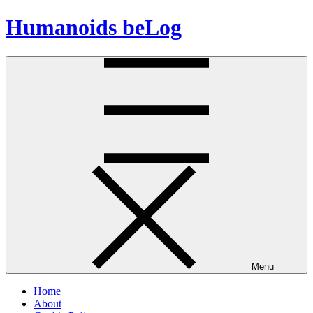
Skip
Humanoids beLog
to
content
Menu
Home
About