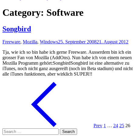
Category:
Software
Songbird
Freeware
,
Mozilla
,
Windows
25. September 2008
21. August 2012
Tja, wie ich so bin habe ich gerne Freeware. Ausserdem bin ich ein
grosser Fan von Mozilla (AddOns). Nun habe ich von einem neuen
Mozilla Programm gehört:SongbirdSongbird ist eine alternative zu
iTunes, noch nicht ganz ausgereift (noch im Beta stadium) und nicht
alle iTunes funktionen, aber wirklich SUPER!!
Prev
1
…
24
25
26
Search