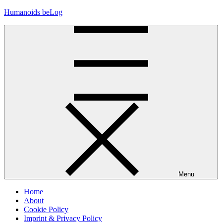
Skip
Humanoids beLog
to
content
Menu
Home
About
Cookie Policy
Imprint & Privacy Policy