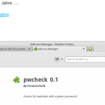
5 Jahre. …
"Firefox
ading
Australis"