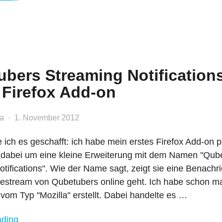
OS
–
das
neue
Symbian?"
bers Streaming Notification
 Firefox Add-on
la
1. November 2012
 ich es geschafft: ich habe mein erstes Firefox Add-on pu
h dabei um eine kleine Erweiterung mit dem Namen "Qub
tifications". Wie der Name sagt, zeigt sie eine Benachri
vestream von Qubetubers online geht. Ich habe schon ma
vom Typ "Mozilla" erstellt. Dabei handelte es …
"Qubetubers
ading