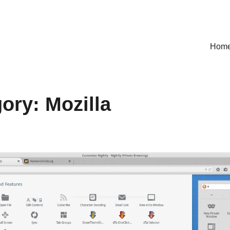
Hom
gory:
Mozilla