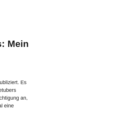
s: Mein
bliziert. Es
etubers
chtigung an,
l eine