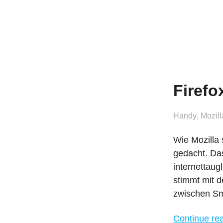
Firef
Handy
,
Mozill
Wie Mozilla 
gedacht. Das
internettaug
stimmt mit d
zwischen Sm
Continue re