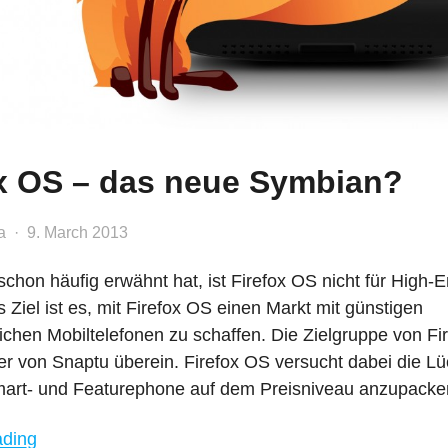
ox OS – das neue Symbian?
a
9. March 2013
schon häufig erwähnt hat, ist Firefox OS nicht für High
 Ziel ist es, mit Firefox OS einen Markt mit günstigen
lichen Mobiltelefonen zu schaffen. Die Zielgruppe von F
er von Snaptu überein. Firefox OS versucht dabei die L
art- und Featurephone auf dem Preisniveau anzupacken
"Firefox
ading