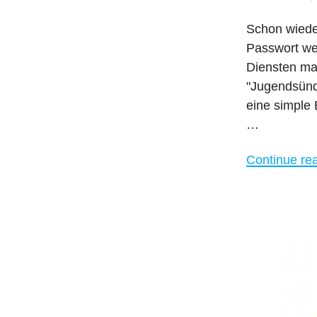
Schon wiede
Passwort wen
Diensten ma
"Jugendsünde
eine simple 
…
Continue re