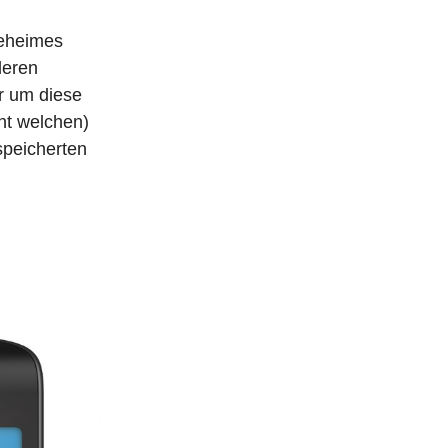
geheimes
deren
r um diese
ht welchen)
speicherten