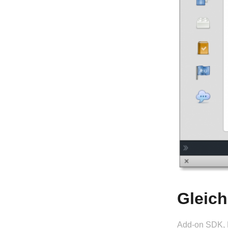
Gleich
Add-on SDK
,