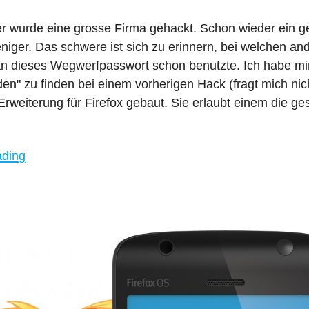
r wurde eine grosse Firma gehackt. Schon wieder ein 
iger. Das schwere ist sich zu erinnern, bei welchen an
n dieses Wegwerfpasswort schon benutzte. Ich habe mi
n" zu finden bei einem vorherigen Hack (fragt mich nic
Erweiterung für Firefox gebaut. Sie erlaubt einem die ge
"Gleiche
ading
Passwörter
in
Firefox
finden"