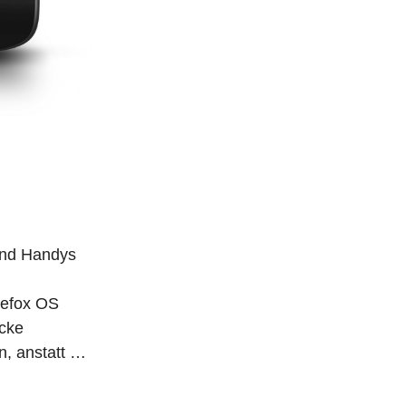
-End Handys
irefox OS
ücke
, anstatt …