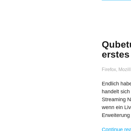
Qubetu
erstes
Firefox
,
Mozil
Endlich habe
handelt sic
Streaming No
wenn ein Li
Erweiterung 
Continue re