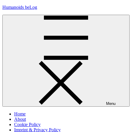
Skip
Humanoids beLog
to
content
Menu
Home
About
Cookie Policy
Imprint & Privacy Policy