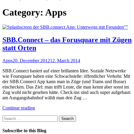
Category:
Apps
SBB.Connect – das Forusquare mit Zügen
statt Orten
Apps
20. December 2012
12. March 2014
SBB.Connect basiert auf einer brillanten Idee. Soziale Netzwerke
wie Foursquare haben eine Schwachstelle: öffentlicher Verkehr. Mit
der SBB.Connect App kann man in Züge (und Trams und Busse)
einchecken. Das Ziel: man trifft Leute, die man kennt aber sonst im
Zug wohl nicht gesehen hätte. Check-ins sind auch super aufgebaut:
am Ausgangsbahnhof wählt man den Zug …
"SBB.Connect
Continue reading
–
Search
das
for:
Forusquare
mit
Subscribe to this Blog