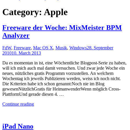
Category:
Apple
Freeware der Woche: MixMeister BPM
Analyzer
FdW
,
Freeware
,
Mac OS X
,
Musik
,
Windows
28. September
2010
10. March 2013
Da es momentan in ist, eine Wöchentliche Blogpost-Serie zu haben,
will ich mich auch mal damit versuchen. Und zwar jede Woche ein
neues, nützliches gratis Programm vorzustellen. An welchem
Wochentag ich jeweils Publizieren werden, weiss ich noch nicht.
Die Kriterien habe ich schon genannt:Noch nie im Blog
gewesenNützlichGratis für HeimanwenderWenn möglich Cross-
PlattformUnd gerade diesen 4. …
"Freeware
Continue reading
der
Woche:
MixMeister
BPM
iPad Nano
Analyzer"