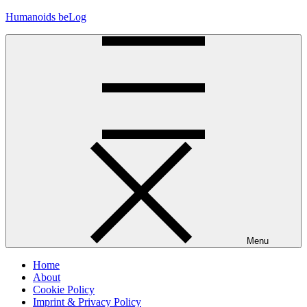
Skip
Humanoids beLog
to
content
Menu
Home
About
Cookie Policy
Imprint & Privacy Policy