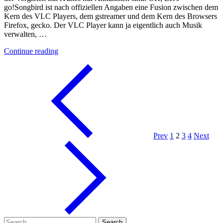
go!Songbird ist nach offiziellen Angaben eine Fusion zwischen dem
Kern des VLC Players, dem gstreamer und dem Kern des Browsers
Firefox, gecko. Der VLC Player kann ja eigentlich auch Musik
verwalten, …
"Aufbau
Continue reading
von
Songbird"
Prev
1
2
3
4
Next
Search