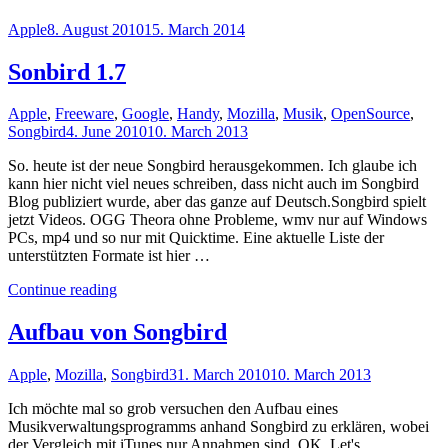
Apple
8. August 2010
15. March 2014
Sonbird 1.7
Apple
,
Freeware
,
Google
,
Handy
,
Mozilla
,
Musik
,
OpenSource
,
Songbird
4. June 2010
10. March 2013
So. heute ist der neue Songbird herausgekommen. Ich glaube ich
kann hier nicht viel neues schreiben, dass nicht auch im Songbird
Blog publiziert wurde, aber das ganze auf Deutsch.Songbird spielt
jetzt Videos. OGG Theora ohne Probleme, wmv nur auf Windows
PCs, mp4 und so nur mit Quicktime. Eine aktuelle Liste der
unterstützten Formate ist hier …
"Sonbird
Continue reading
1.7"
Aufbau von Songbird
Apple
,
Mozilla
,
Songbird
31. March 2010
10. March 2013
Ich möchte mal so grob versuchen den Aufbau eines
Musikverwaltungsprogramms anhand Songbird zu erklären, wobei
der Vergleich mit iTunes nur Annahmen sind. OK, Let's