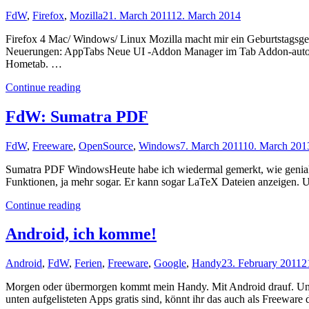
FdW
,
Firefox
,
Mozilla
21. March 2011
12. March 2014
Firefox 4 Mac/ Windows/ Linux Mozilla macht mir ein Geburtstagsgesch
Neuerungen: AppTabs Neue UI -Addon Manager im Tab Addon-auto-upda
Hometab. …
"FdW:
Continue reading
Firefox
4"
FdW: Sumatra PDF
FdW
,
Freeware
,
OpenSource
,
Windows
7. March 2011
10. March 201
Sumatra PDF WindowsHeute habe ich wiedermal gemerkt, wie genial de
Funktionen, ja mehr sogar. Er kann sogar LaTeX Dateien anzeigen. Un
"FdW:
Continue reading
Sumatra
PDF"
Android, ich komme!
Android
,
FdW
,
Ferien
,
Freeware
,
Google
,
Handy
23. February 2011
2
Morgen oder übermorgen kommt mein Handy. Mit Android drauf. Und d
unten aufgelisteten Apps gratis sind, könnt ihr das auch als Freewa