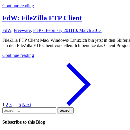
"Android,
Continue reading
ich
komme!"
FdW: FileZilla FTP Client
FdW
,
Freeware
,
FTP
7. February 2011
10. March 2013
FileZilla FTP Client Mac/ Windows/ LinuxIch bin jetzt in den Skife
ich den FileZilla FTP Client vorstellen. Ich benutze das Client Prog
"FdW:
Continue reading
FileZilla
FTP
Client"
1
2
3
…
5
Next
Search
for:
Subscribe to this Blog