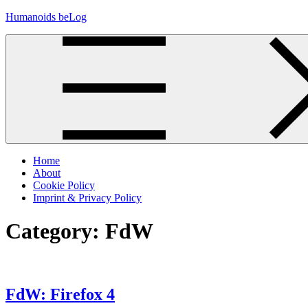
Skip
Humanoids beLog
to
content
Home
About
Cookie Policy
Imprint & Privacy Policy
Category:
FdW
FdW: Firefox 4