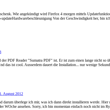
enk. Wie angekündigt wird Firefox 4 morgen mittels Updatefunktion akt
teHardwarebeschleunigung Von der Geschwindigkeit her, bin ich mit 
3
r PDF Reader "Sumatra PDF" ist. Er ist zum einen lange nicht so übe
d das ist cool. Ausserdem dauert die Installation... nur wenige Seku
1. August 2012
arum überlege ich mir, was ich dann direkt installieren werde. Hier
re der WOche ansehen. Sorry, ich bin momentan einfach noch nicht im Ry