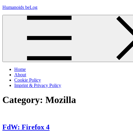
Skip
Humanoids beLog
to
content
Home
About
Cookie Policy
Imprint & Privacy Policy
Category:
Mozilla
FdW: Firefox 4