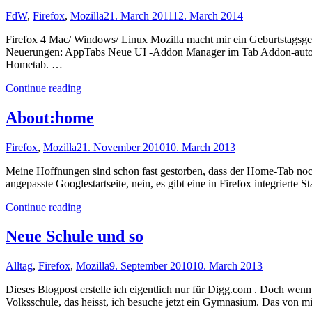
FdW
,
Firefox
,
Mozilla
21. March 2011
12. March 2014
Firefox 4 Mac/ Windows/ Linux Mozilla macht mir ein Geburtstagsgesch
Neuerungen: AppTabs Neue UI -Addon Manager im Tab Addon-auto-upda
Hometab. …
"FdW:
Continue reading
Firefox
4"
About:home
Firefox
,
Mozilla
21. November 2010
10. March 2013
Meine Hoffnungen sind schon fast gestorben, dass der Home-Tab noch
angepasste Googlestartseite, nein, es gibt eine in Firefox integrierte
"About:home"
Continue reading
Neue Schule und so
Alltag
,
Firefox
,
Mozilla
9. September 2010
10. March 2013
Dieses Blogpost erstelle ich eigentlich nur für Digg.com . Doch wenn 
Volksschule, das heisst, ich besuche jetzt ein Gymnasium. Das von 