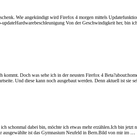
enk. Wie angekündigt wird Firefox 4 morgen mittels Updatefunktion akt
teHardwarebeschleunigung Von der Geschwindigkeit her, bin ich mit 
 kommt. Doch was sehe ich in der neusten Firefox 4 Beta?about:home! 
 Startseite. Und diese kann noch ausgebaut werden. Denn aktuell ist sie s
ich schonmal dabei bin, möchte ich etwas mehr erzählen.Ich bin jetzt n
mir ausgewählte ist das Gymnasium Neufeld in Bern.Bild von mir im …