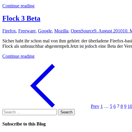
"Neue
Continue reading
Schule
und
Flock 3 Beta
so"
Firefox
,
Freeware
,
Google
,
Mozilla
,
OpenSource
9. August 2010
10. 
Sicher habt ihr schon mal von ihm gehört: der überladene Firefox-bas
Flock als unbrauchbar abgestempelt.Jetzt ist jedoch eine Beta der
"Flock
Continue reading
3
Beta"
Prev
1
…
5
6
7
8
9
1
Search
for:
Subscribe to this Blog