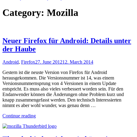
Category:
Mozilla
Neuer Firefox für Android: Details unter
der Haube
Android
,
Firefox
27. June 2012
12. March 2014
Gestern ist die neuste Version von Firefox für Android
herausgekommen. Die Versionsnummer ist 14, was einem
Versionsnummernsprung von 4 Versionen in einem Update
entspricht. Es muss also vieles verbessert worden sein. Für den
Endanwender können die Änderungen ohne Problem kurz und
knapp zusammengefasst werden. Den technisch Interessierten
nimmt es aber wohl wunder, was genau denn …
"Neuer
Continue reading
Firefox
für
Android: