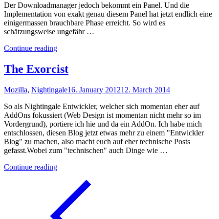
Der Downloadmanager jedoch bekommt ein Panel. Und die
Implementation von exakt genau diesem Panel hat jetzt endlich eine
einigermassen brauchbare Phase erreicht. So wird es
schätzungsweise ungefähr …
"Downloadmanager
Continue reading
goes
Panel"
The Exorcist
Mozilla
,
Nightingale
16. January 2012
12. March 2014
So als Nightingale Entwickler, welcher sich momentan eher auf
AddOns fokussiert (Web Design ist momentan nicht mehr so im
Vordergrund), portiere ich hie und da ein AddOn. Ich habe mich
entschlossen, diesen Blog jetzt etwas mehr zu einem "Entwickler
Blog" zu machen, also macht euch auf eher technische Posts
gefasst.Wobei zum "technischen" auch Dinge wie …
"The
Continue reading
Exorcist"