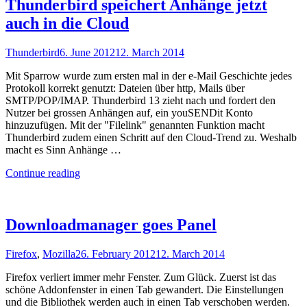
Details
Thunderbird speichert Anhänge jetzt
unter
auch in die Cloud
der
Haube"
Thunderbird
6. June 2012
12. March 2014
Mit Sparrow wurde zum ersten mal in der e-Mail Geschichte jedes
Protokoll korrekt genutzt: Dateien über http, Mails über
SMTP/POP/IMAP. Thunderbird 13 zieht nach und fordert den
Nutzer bei grossen Anhängen auf, ein youSENDit Konto
hinzuzufügen. Mit der "Filelink" genannten Funktion macht
Thunderbird zudem einen Schritt auf den Cloud-Trend zu. Weshalb
macht es Sinn Anhänge …
"Thunderbird
Continue reading
speichert
Anhänge
jetzt
auch
Downloadmanager goes Panel
in
die
Firefox
,
Mozilla
26. February 2012
12. March 2014
Cloud"
Firefox verliert immer mehr Fenster. Zum Glück. Zuerst ist das
schöne Addonfenster in einen Tab gewandert. Die Einstellungen
und die Bibliothek werden auch in einen Tab verschoben werden.