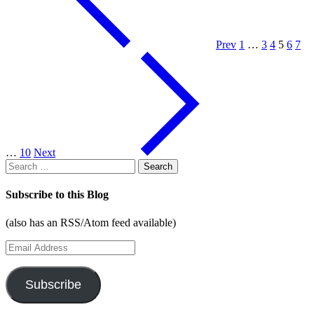
Prev
1
…
3
4
5
6
7
…
10
Next
Search
for:
Subscribe to this Blog
(also has an RSS/Atom feed available)
Email
Address
Subscribe