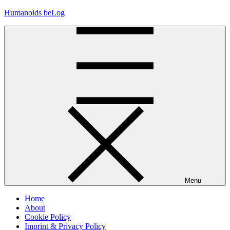
Skip
Humanoids beLog
to
content
Menu
Home
About
Cookie Policy
Imprint & Privacy Policy