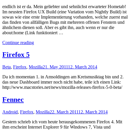
endlich ist er da. Mein geliebter und sehnlichst erwarteter Hometab!
Im neusten Firefox UX Build (eine Variation vom Nightly Build) ist
sowas wie eine erste Implementierung vorhanden, welche zuerst mal
das finden von allfälligen Bugs mit mehreren offenen Fenstern und
ähnlichem dienen soll. Aber es gibt ihn, auch wenn er nur die
about:home (Link funktioniert …
"Hometab"
Continue reading
Firefox 5
Beta
,
Firefox
,
Mozilla
21. May 2011
12. March 2014
Da ich momentan 1. in Amsoldingen am Kreismusiktag bin und 2.
das neue Dashboard immer noch nicht habe, teile ich einen Link:
http://www.macstories.net/news/mozilla-releases-firefox-5-0-beta/
Fennec
Android
,
Firefox
,
Mozilla
22. March 2011
12. March 2014
Gestern schrieb ich vom heute herausgekommenen Firefox 4. Mit
ihm erscheint Internet Explorer 9 für Windows 7, Vista und