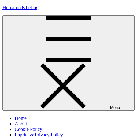
Skip
Humanoids beLog
to
content
Menu
Home
About
Cookie Policy
Imprint & Privacy Policy