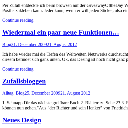
Per Zufall entdeckte ich beim browsen auf der GiveawayOftheDay Web
PostIts zukleben kann. Jeder kann, wenn er will jeden Sticker, also ei
"Stickr.com"
Continue reading
Wiedermal ein paar neue Funktionen…
Blog
31. December 2009
21. August 2012
Ich habe wieder mal die Tiefen des Weltweiten Netzwerks durchsucht 
diesem befindet sich ganz unten. Ok, das Desing ist noch nicht ganz 
"Wiedermal
Continue reading
ein
paar
Zufallsbloggen
neue
Funktionen…"
Alltag
,
Blog
25. December 2009
21. August 2012
1. Schnapp Dir das nächste greifbare Buch.2. Blättere zu Seite 23.3. 
können nun gehen."Aus "der Richter und sein Henker" von Friedrich
Neues Design