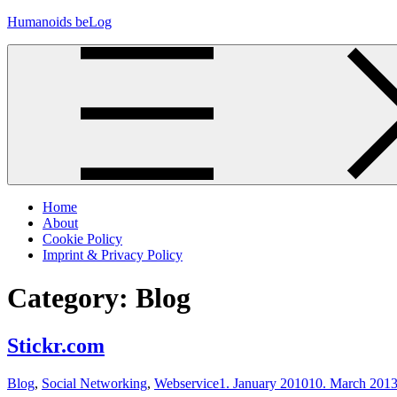
Skip
Humanoids beLog
to
content
Home
About
Cookie Policy
Imprint & Privacy Policy
Category:
Blog
Stickr.com
Blog
,
Social Networking
,
Webservice
1. January 2010
10. March 201