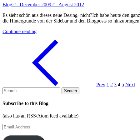
Blog
21. December 2009
21. August 2012
Es sieht schön aus dieses neue Desing- nicht?Ich habe heute den ganzen
die Hintergrunde von der Sidebar und den Blogposts so hinzubringe
"Neues
Continue reading
Design"
Prev
1
2
3
4
5
Next
Search
for:
Subscribe to this Blog
(also has an RSS/Atom feed available)
Email
Address