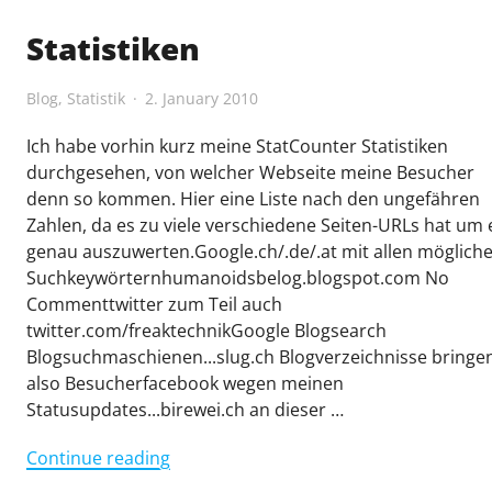
say…"
Statistiken
Blog
,
Statistik
2. January 2010
Ich habe vorhin kurz meine StatCounter Statistiken
durchgesehen, von welcher Webseite meine Besucher
denn so kommen. Hier eine Liste nach den ungefähren
Zahlen, da es zu viele verschiedene Seiten-URLs hat um 
genau auszuwerten.Google.ch/.de/.at mit allen möglich
Suchkeywörternhumanoidsbelog.blogspot.com No
Commenttwitter zum Teil auch
twitter.com/freaktechnikGoogle Blogsearch
Blogsuchmaschienen...slug.ch Blogverzeichnisse bringe
also Besucherfacebook wegen meinen
Statusupdates...birewei.ch an dieser …
"Statistiken"
Continue reading