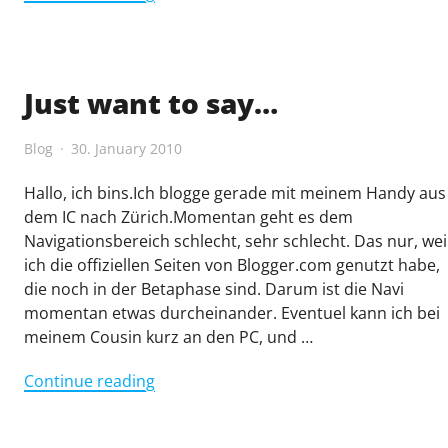
Änderung"
Just want to say…
Blog
30. January 2010
Hallo, ich bins.Ich blogge gerade mit meinem Handy aus
dem IC nach Zürich.Momentan geht es dem
Navigationsbereich schlecht, sehr schlecht. Das nur, wei
ich die offiziellen Seiten von Blogger.com genutzt habe,
die noch in der Betaphase sind. Darum ist die Navi
momentan etwas durcheinander. Eventuel kann ich bei
meinem Cousin kurz an den PC, und …
"Just
Continue reading
want
to