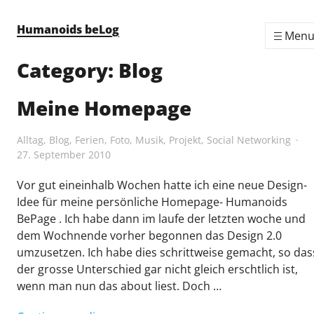
Skip to content
Humanoids beLog
Men
Category:
Blog
Meine Homepage
Alltag
,
Blog
,
Ferien
,
Foto
,
Musik
,
Projekt
,
Social Networking
27. September 2010
Vor gut eineinhalb Wochen hatte ich eine neue Design-
Idee für meine persönliche Homepage- Humanoids
BePage . Ich habe dann im laufe der letzten woche und
dem Wochnende vorher begonnen das Design 2.0
umzusetzen. Ich habe dies schrittweise gemacht, so das
der grosse Unterschied gar nicht gleich erschtlich ist,
wenn man nun das about liest. Doch …