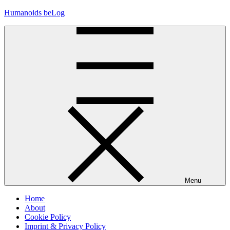
Skip
Humanoids beLog
to
content
Menu
Home
About
Cookie Policy
Imprint & Privacy Policy