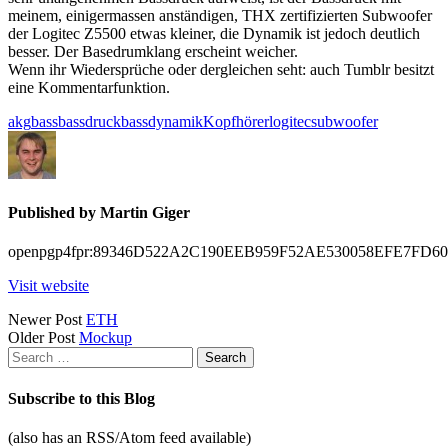
meinem, einigermassen anständigen, THX zertifizierten Subwoofer
der Logitec Z5500 etwas kleiner, die Dynamik ist jedoch deutlich
besser. Der Basedrumklang erscheint weicher.
Wenn ihr Wiedersprüche oder dergleichen seht: auch Tumblr besitzt
eine Kommentarfunktion.
akg
bass
bassdruck
bassdynamik
Kopfhörer
logitec
subwoofer
Published by
Martin Giger
openpgp4fpr:89346D522A2C190EEB959F52AE530058EFE7FD60
Visit website
Posts
Newer Post
ETH
Older Post
Mockup
navigation
Search
for:
Subscribe to this Blog
(also has an RSS/Atom feed available)